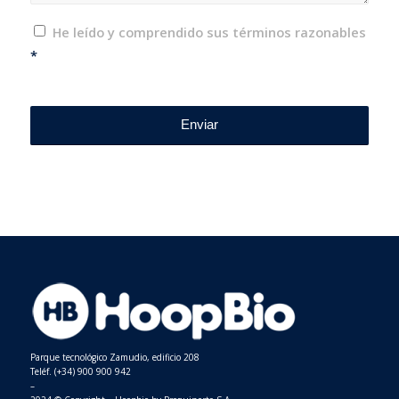
He leído y comprendido sus términos razonables
*
Parque tecnológico Zamudio, edificio 208
Teléf. (+34) 900 900 942
–